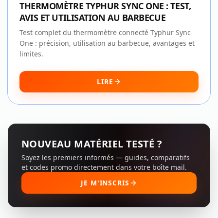
THERMOMÈTRE TYPHUR SYNC ONE : TEST,
AVIS ET UTILISATION AU BARBECUE
Test complet du thermomètre connecté Typhur Sync
One : précision, utilisation au barbecue, avantages et
limites.
LIRE
NOUVEAU MATÉRIEL TESTÉ ?
Soyez les premiers informés — guides, comparatifs
et codes promo directement dans votre boîte mail.
JE M'INSCRIS