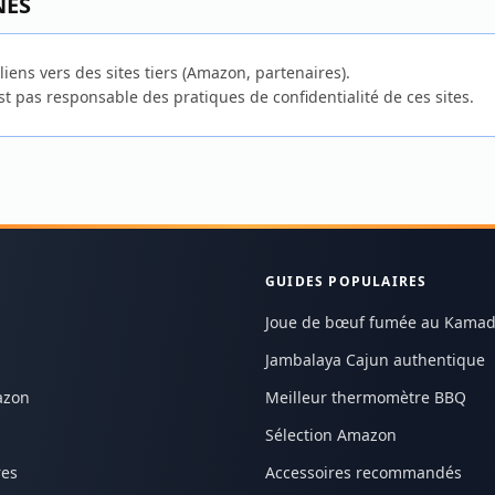
NES
liens vers des sites tiers (Amazon, partenaires).
t pas responsable des pratiques de confidentialité de ces sites.
GUIDES POPULAIRES
Joue de bœuf fumée au Kama
Jambalaya Cajun authentique
azon
Meilleur thermomètre BBQ
Sélection Amazon
res
Accessoires recommandés