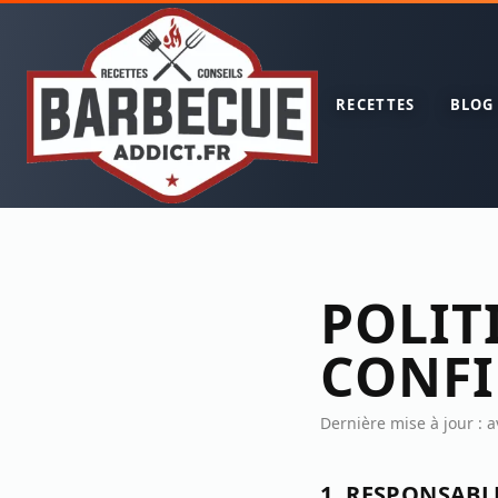
RECETTES
BLOG
POLIT
CONFI
Dernière mise à jour : a
1. RESPONSABL