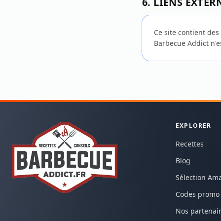
6. LIENS EXTER
Ce site contient des 
Barbecue Addict n'es
EXPLORER
Recettes
Blog
Sélection Am
Codes promo
Nos partenai