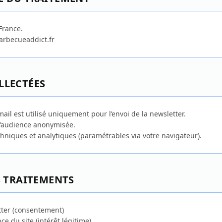
France.
arbecueaddict.fr
LLECTÉES
mail est utilisé uniquement pour l’envoi de la newsletter.
d’audience anonymisée.
chniques et analytiques (paramétrables via votre navigateur).
ES TRAITEMENTS
tter (consentement)
ce du site (intérêt légitime)