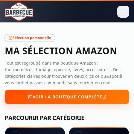
Sélection personnelle
MA SÉLECTION AMAZON
Tout est regroupé dans ma boutique Amazon :
thermomètres, fumage, épicerie, livres, accessoires… Des
catégories claires pour trouver en deux clics ce qu&apos;il
vous faut et passer commande sans tourner en rond.
VOIR LA BOUTIQUE COMPLÈTE
PARCOURIR PAR CATÉGORIE