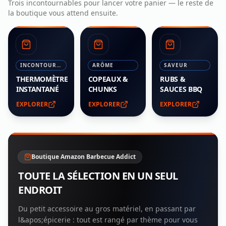
Trois incontournables pour lancer votre panier — le reste de
la boutique vous attend ensuite.
INCONTOURNABLE
ARÔME
SAVEUR
THERMOMÈTRE
COPEAUX &
RUBS &
INSTANTANÉ
CHUNKS
SAUCES BBQ
EXPLORER
EXPLORER
EXPLORER
Boutique Amazon Barbecue Addict
TOUTE LA SÉLECTION EN UN SEUL
ENDROIT
Du petit accessoire au gros matériel, en passant par
l&apos;épicerie : tout est rangé par thème pour vous