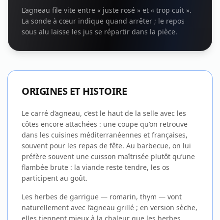
L’agneau file vite entre « juste rosé » et « trop cuit ».
La sonde à cœur indique quand arrêter ; le repos
sous alu laisse les jus se répartir dans la pièce.
ORIGINES ET HISTOIRE
Le carré d’agneau, c’est le haut de la selle avec les
côtes encore attachées : une coupe qu’on retrouve
dans les cuisines méditerranéennes et françaises,
souvent pour les repas de fête. Au barbecue, on lui
préfère souvent une cuisson maîtrisée plutôt qu’une
flambée brute : la viande reste tendre, les os
participent au goût.
Les herbes de garrigue — romarin, thym — vont
naturellement avec l’agneau grillé ; en version sèche,
elles tiennent mieux à la chaleur que les herbes