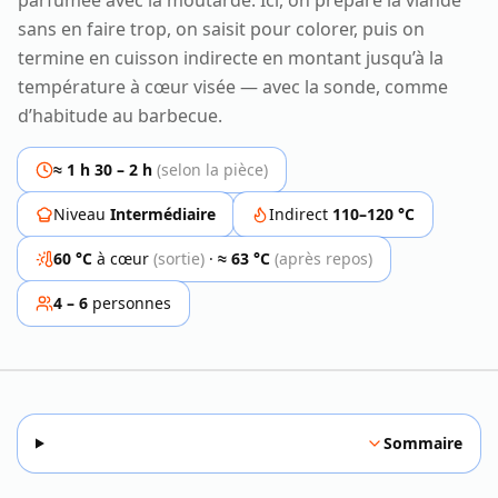
parfumée avec la moutarde. Ici, on prépare la viande
sans en faire trop, on saisit pour colorer, puis on
termine en cuisson indirecte en montant jusqu’à la
température à cœur visée — avec la sonde, comme
d’habitude au barbecue.
≈ 1 h 30 – 2 h
(selon la pièce)
Niveau
Intermédiaire
Indirect
110–120 °C
60 °C
à cœur
(sortie)
·
≈ 63 °C
(après repos)
4 – 6
personnes
Sommaire