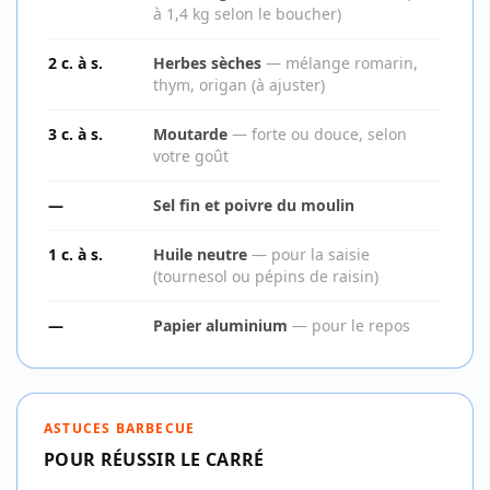
à 1,4 kg selon le boucher)
2 c. à s.
Herbes sèches
—
mélange romarin,
thym, origan (à ajuster)
3 c. à s.
Moutarde
—
forte ou douce, selon
votre goût
—
Sel fin et poivre du moulin
1 c. à s.
Huile neutre
—
pour la saisie
(tournesol ou pépins de raisin)
—
Papier aluminium
—
pour le repos
ASTUCES BARBECUE
POUR RÉUSSIR LE CARRÉ